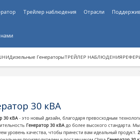
ератор
Трейлер наблюдения
Отрасли
Поддержи
 нами
ШНИ
Дизельные Генераторы
ТРЕЙЛЕР НАБЛЮДЕНИЯ
РЕФЕР
ратор 30 кВА
р 30 кВА
- это новый дизайн, благодаря превосходным техноло
дительность
Генератор 30 кВА
до более высокого стандарта. М
уем уровень качества, чтобы принести вам идеальный продукт.
Z
ональным производителем и поставщиком China
Генератор 30 