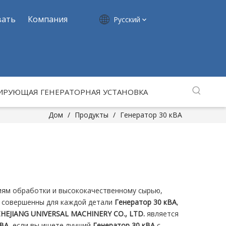
вать
Компания
Pусский
ИРУЮЩАЯ ГЕНЕРАТОРНАЯ УСТАНОВКА
Дом
/
Продукты
/
Генератор 30 кВА
гиям обработки и высококачественному сырью,
ы совершенны для каждой детали
Генератор 30 кВА
,
HEJIANG UNIVERSAL MACHINERY CO., LTD.
является
кВА
, если вы ищете лучший
Генератор 30 кВА
с