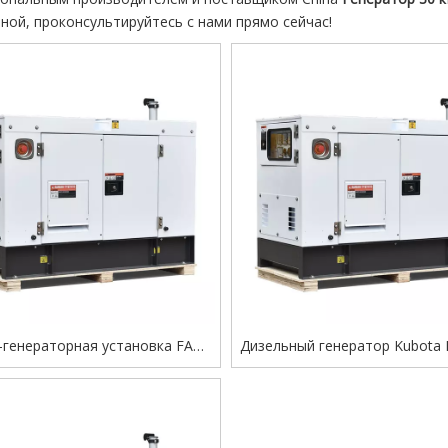
еной, проконсультируйтесь с нами прямо сейчас!
-генераторная установка FAW
Дизельный генератор Kubota 
кВА — сверхтихая, с низким
бестопливное, высокоэффе
одом топлива, надежная для
трехфазное и однофазное св
ользования дома и в офисе
решение для электропит
переменного тока