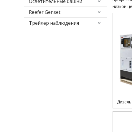
Осветительные башни
низкой ц
Reefer Genset
Трейлер наблюдения
Дизель
5–50 
расх
исп