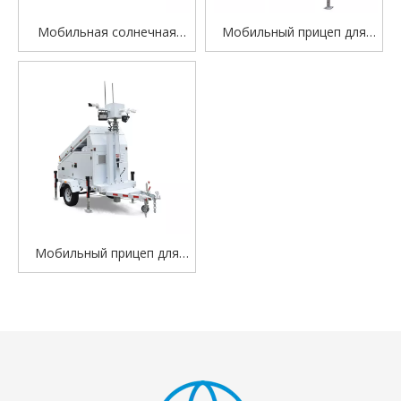
Мобильная солнечная
Мобильный прицеп для
осветительная башня с
наблюдения за прицепом с
дизельным генератором –
камерой солнечной
прицеп для наблюдения на
безопасности с
солнечной энергии для
дополнительной камерой
строительства и
видеонаблюдения и PTZ
безопасности
Мобильный прицеп для
наблюдения за солнечной
световой башней с
дополнительным
дизельным двигателем
марки