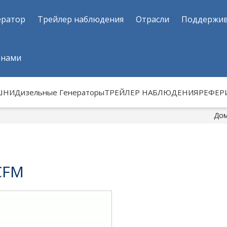
ератор
Трейлер наблюдения
Отрасли
Поддержи
 нами
ШНИ
Дизельные Генераторы
ТРЕЙЛЕР НАБЛЮДЕНИЯ
РЕФЕР
До
CFM