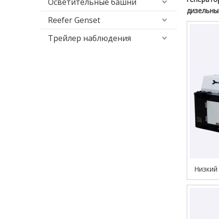
Осветительные башни
дизельны
Reefer Genset
Трейлер наблюдения
Низкий
подвес
реф