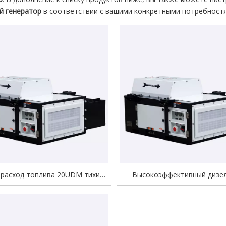
й генератор
в соответствии с вашими конкретными потребност
 расход топлива 20UDM тихий
Высокоэффективный дизе
ной дизельный генератор для
генератор с двойным контей
рижераторного контейнера
подвесным источником пи
20UDM для рефрижерато
контейнеров