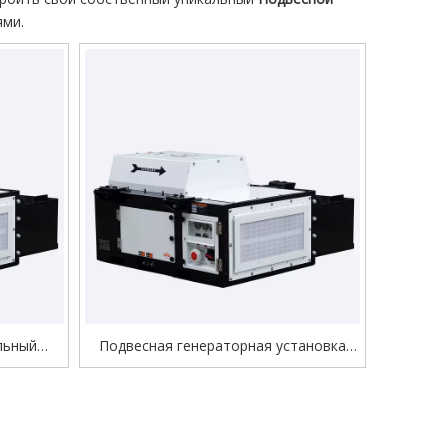
ями.
льный
Подвесная генераторная установка
нером с
20UDM для большого резервуара
тания
рефрижераторного контейнера
рных