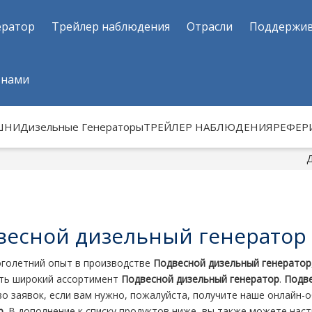
ератор
Трейлер наблюдения
Отрасли
Поддержи
 нами
ШНИ
Дизельные Генераторы
ТРЕЙЛЕР НАБЛЮДЕНИЯ
РЕФЕР
весной дизельный генератор
голетний опыт в производстве
Подвесной дизельный генератор
ть широкий ассортимент
Подвесной дизельный генератор
.
Подве
о заявок, если вам нужно, пожалуйста, получите наше онлайн-
р
. В дополнение к списку продуктов ниже, вы также можете на