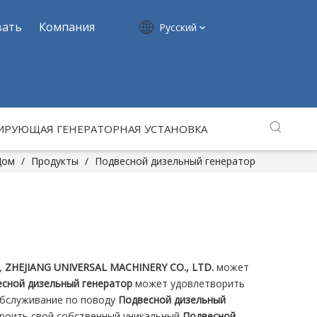
вать
Компания
Pусский
ИРУЮЩАЯ ГЕНЕРАТОРНАЯ УСТАНОВКА
Дом
/
Продукты
/
Подвесной дизельный генератор
,
ZHEJIANG UNIVERSAL MACHINERY CO., LTD.
может
сной дизельный генератор
может удовлетворить
обслуживание по поводу
Подвесной дизельный
строить свой собственный уникальный
Подвесной