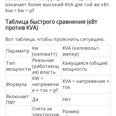
означает более высокий KVA для той же кВт.
kva = kw ÷ pf
Таблица быстрого сравнения (кВт
против KVA)
Вот таблица, чтобы прояснить ситуацию:
kw
KVA (киловольт-
Параметр
(киловатт)
ампер)
Реальная
Тип
Кажущаяся (общая)
(работающ
мощности
мощность
ая) власть
KW =
KVA = напряжение ×
Формула
напряжени
ток
е × ток × pf
Включает
Да
Нет
ПФ?
Счета за
Размер
электроэне