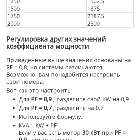
1250
1562.5
1500
1875
1750
2187.5
2000
2500
Регулировка других значений
коэффициента мощности
Приведенные выше значения основаны на
PF = 0,8, но системы различаются.
Возможно, вам понадобится настроить
свои номера.
Вот как это настроить:
Для
PF = 0,9
, разделите свой KW на 0,9.
Для
PF = 0,7
, разделите на 0,7.
Используйте формулу:
KVA = KW ÷ PF
Если у вас есть мотор
30 кВт
при
PF =
0,9
, вот что делать: