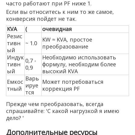
часто работают при PF ниже 1.
Если вы относитесь к ним то же самое,
конверсия пойдет не так.
KVA
(
очевидная
Резис
KW ≈ KVA, простое
тивн
~ 1.0
преобразование
ый
Индук
Необходимо использовать
0,7 -
тивн
формулу, необходим более
0,9
ый
высокий KVA
Варь
Емкос
Может потребоваться
ируе
тный
коррекция PF
тся
Прежде чем преобразовать, всегда
спрашивайте: 'С какой нагрузкой я имею
дело? '
Дополнительные ресурсы