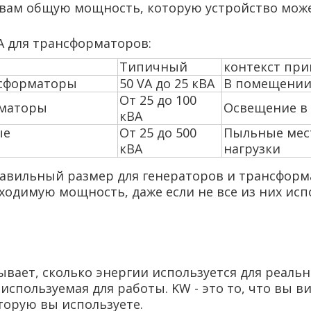
ет вам общую мощность, которую устройство може
A для трансформаторов:
Типичный
контекст при
нсформаторы
50 VA до 25 кВА
В помещении 
От 25 до 100
рматоры
Освещение в 
кВА
ые
От 25 до 500
Пыльные мес
кВА
нагрузки
авильный размер для генераторов и трансформа
одимую мощность, даже если не все из них испо
ывает, сколько энергии используется для реаль
используемая для работы. KW - это то, что вы в
торую вы используете.