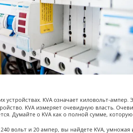
их устройствах. KVA означает киловольт-ампер.
йство. KVA измеряет очевидную власть. Очевидн
ется. Думайте о KVA как о полной сумме, котору
40 вольт и 20 ампер, вы найдете KVA, умножая их