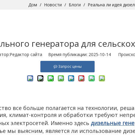
Дом
/
Новости
/
Блоги
/
Реальна ли идея дизе
ельного генератора для сельско
ор:Pедактор сайта Время публикации: 2025-10-14 Происхо
Запрос цены
ство все больше полагается на технологии, ре
я, климат-контроля и обработки требуют непр
ных электросетей. Именно здесь
дизельные ген
ье мы выясним, является ли использование диз