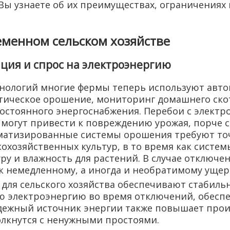
ы узнаете об их преимуществах, ограничениях и
еменном сельском хозяйстве
ция и спрос на электроэнергию
хнологий многие фермы теперь используют авт
тическое орошение, мониторинг домашнего скот
постоянного энергоснабжения. Перебои с элект
могут привести к повреждению урожая, порче с
матизированные системы орошения требуют точ
охозяйственных культур, в то время как систем
у и влажность для растений. В случае отключе
 к немедленному, а иногда и необратимому уще
 для сельского хозяйства обеспечивают стабиль
ю электроэнергию во время отключений, обесп
адежный источник энергии также повышает прои
олкнутся с ненужными простоями.