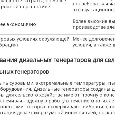
ачальные затраты, но более
потребоваться ча
срочной перспективе.
эксплуатационны
Более высокие в
лее экономично
производстве эл
суровых условиях окружающей
Менее долговече
брация).
условия, а также
ания дизельных генераторов для сел
льных генераторов
ыть суровыми: экстремальные температуры, пыл
оборудования. Дизельные генераторы созданы д
ры для сельского хозяйства имеют прочную кон
еспечивая надежную работу в течение многих л
нентами, которые выдерживают вибрацию, во
тации делает их разумной инвестицией, поскол