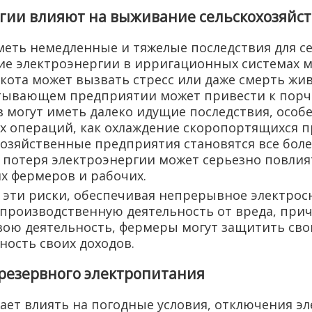
ргии влияют на выживание сельскохозяйст
меть немедленные и тяжелые последствия для с
ие электроэнергии в ирригационных системах м
ота может вызвать стресс или даже смерть жив
ывающем предприятии может привести к порче
в могут иметь далеко идущие последствия, особ
их операций, как охлаждение скоропортящихся п
охозяйственные предприятия становятся все бо
потеря электроэнергии может серьезно повлият
х фермеров и рабочих.
 эти риски, обеспечивая непрерывное электро
производственную деятельность от вреда, прич
вою деятельность, фермеры могут защитить сво
ость своих доходов.
 резервного электропитания
ет влиять на погодные условия, отключения эл