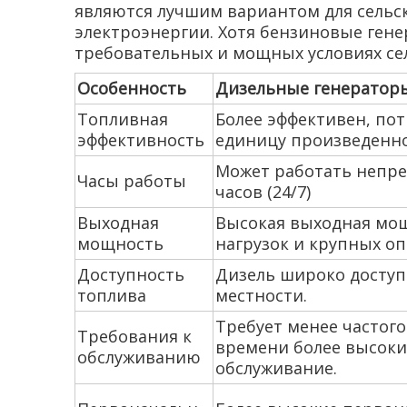
являются лучшим вариантом для сельс
электроэнергии. Хотя бензиновые гене
требовательных и мощных условиях сел
Особенность
Дизельные генератор
Топливная
Более эффективен, по
эффективность
единицу произведенно
Может работать непре
Часы работы
часов (24/7)
Выходная
Высокая выходная мощ
мощность
нагрузок и крупных о
Доступность
Дизель широко доступе
топлива
местности.
Требует менее частого
Требования к
времени более высоки
обслуживанию
обслуживание.