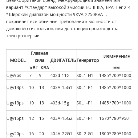
Великобритания бренд, Международный знаменитый
вариант *Стандарт высокой эмиссии-EU II-IIIA, EPA Tier 2-4
*Широкий диапазон мощности 9KVA-2250KVA ，
покрывает все обычные требования к мощности от
домашнего использования до станции производства
электроэнергии.
Главная
ИЗМЕРЕНИЕ
MODEL
сила
ДВИГАТЕЛЬ
Генератор
кВт
КВА
мм
Ugy9ps
7
9
403d-11G
S0L1-H1
1485*700*1000
Ugy13ps
10
13
403A-15G1
S0L1-P1
1485*700*1000
E
Ugy13ps
10
13
403d-15g
S0L1-P1
1485*700*1000
U
Ugy15ps
12
15
403A-15G2
S0L1-P1
1670*780*950
U
Ugy20ps
16
20
404A-22G1
S0L2-G1
1800*780*1060
U