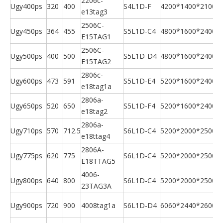
2206c-
Ugy400ps
320
400
S4L1D-F
4200*1400*2100
e13tag3
U
2506C-
Ugy450ps
364
455
S5L1D-C4
4800*1600*2400
E15TAG1
U
2506C-
Ugy500ps
400
500
S5L1D-D4
4800*1600*2400
E15TAG2
U
2806c-
Ugy600ps
473
591
S5L1D-E4
5200*1600*2400
e18tag1a
U
2806a-
Ugy650ps
520
650
S5L1D-F4
5200*1600*2400
e18tag2
U
2806a-
Ugy710ps
570
712.5
S6L1D-C4
5200*2000*2500
e18ttag4
U
2806A-
Ugy775ps
620
775
S6L1D-C4
5200*2000*2500
E18TTAG5
U
4006-
Ugy800ps
640
800
S6L1D-C4
5200*2000*2500
23TAG3A
U
Ugy900ps
720
900
4008tag1a
S6L1D-D4
6060*2440*2600
U