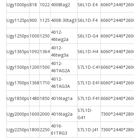
Ugy1000ps
818
1022
4008tag2
S6L1D-E4
6060*2440*2600
U
Ugy1125ps
900
1125
4008-30tag3
S6L1D-F4
6060*2440*2600
U
4012-
Ugy1250ps
1000
1250
S6L1D-G4
6060*2440*2600
46twg2a
U
4012-
Ugy1365ps
1092
1364
S6L1D-H4
6060*2440*2600
46twg3a
U
4012-
Ugy1500ps
1200
1500
S7L1D-C41
6060*2440*2600
46TAG2A
U
4012-
Ugy1700ps
1368
1710
S7L1D-E41
6060*2440*2600
46TAG3A
U
Ugy1850ps
1480
1850
4016tag1a
S7L1D-F41
6060*2440*2600
U
S7L1D-
Ugy2000ps
1600
2000
4016tag2a
7300*2440*2800
G41
U
4016-
Ugy2250ps
1800
2250
S7L1D-J41
7300*2440*2800
61TRG3
U