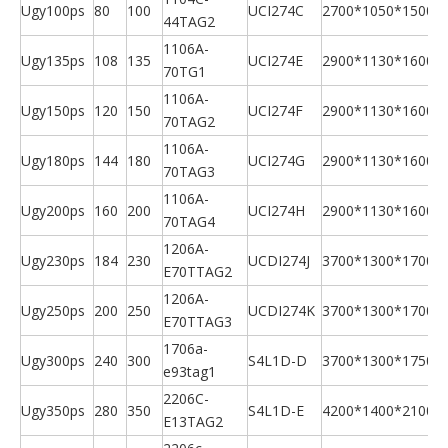
Ugy100ps
80
100
UCI274C
2700*1050*1500
44TAG2
U
1106A-
Ugy135ps
108
135
UCI274E
2900*1130*1600
70TG1
U
1106A-
Ugy150ps
120
150
UCI274F
2900*1130*1600
70TAG2
U
1106A-
Ugy180ps
144
180
UCI274G
2900*1130*1600
70TAG3
U
1106A-
Ugy200ps
160
200
UCI274H
2900*1130*1600
70TAG4
U
1206A-
Ugy230ps
184
230
UCDI274J
3700*1300*1700
E70TTAG2
U
1206A-
Ugy250ps
200
250
UCDI274K
3700*1300*1700
E70TTAG3
U
1706a-
Ugy300ps
240
300
S4L1D-D
3700*1300*1750
e93tag1
U
2206C-
Ugy350ps
280
350
S4L1D-E
4200*1400*2100
E13TAG2
U