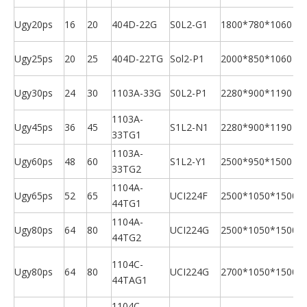
Ugy20ps
16
20
404D-22G
S0L2-G1
1800*780*1060
U
Ugy25ps
20
25
404D-22TG
Sol2-P1
2000*850*1060
U
Ugy30ps
24
30
1103A-33G
S0L2-P1
2280*900*1190
U
1103A-
Ugy45ps
36
45
S1L2-N1
2280*900*1190
33TG1
U
1103A-
Ugy60ps
48
60
S1L2-Y1
2500*950*1500
33TG2
U
1104A-
Ugy65ps
52
65
UCI224F
2500*1050*1500
44TG1
U
1104A-
Ugy80ps
64
80
UCI224G
2500*1050*1500
44TG2
U
1104C-
Ugy80ps
64
80
UCI224G
2700*1050*1500
1
44TAG1
4
1104C-