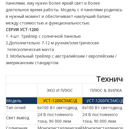
панелями, ему нужен более яркий свет и более
длительное время работы. Модель с 4 панелями родилась
в нужный момент и обеспечивает наилучший баланс
между стоимостью и функциональностью.
СЕРИЯ УСТ-1200:
1. 4 шт. Трейлер с солнечной панелью
2.Дополнительно 7-12 м ручная/электрическая
телескопическая мачта
3. Мобильный трейлер с австралийским / европейским /
американским стандартом
Техниче
ЭКО И ПЛЮС
ПЛЮС & ВИЛКА
Модель
УСТ-1200С5МС/Д
УСТ-1200ПС5МС/Д
Тип огней
6x100 Вт светодиод
6x100 Вт светодиод
24 В постоянного
24 В постоянного
Свет вывод
тока, 90 000 люм
тока, 90 000 люм
Солнечная
Монокристаллический
Монокристаллический