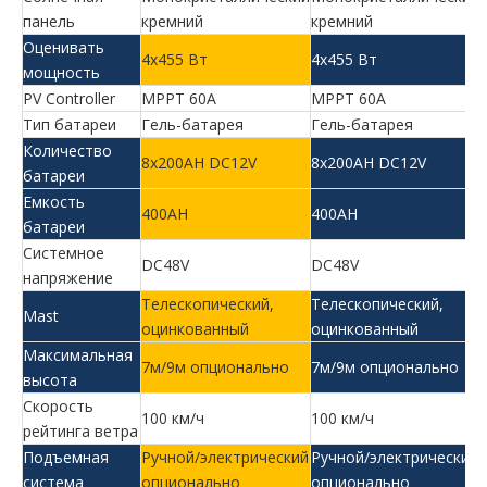
панель
кремний
кремний
Оценивать
4x455 Вт
4x455 Вт
мощность
PV Controller
MPPT 60A
MPPT 60A
Тип батареи
Гель-батарея
Гель-батарея
Количество
8x200AH DC12V
8x200AH DC12V
батареи
Емкость
400AH
400AH
батареи
Системное
DC48V
DC48V
напряжение
Телескопический,
Телескопический,
Mast
оцинкованный
оцинкованный
Максимальная
7м/9м опционально
7м/9м опционально
высота
Скорость
100 км/ч
100 км/ч
рейтинга ветра
Подъемная
Ручной/электрический
Ручной/электрический
система
опционально
опционально