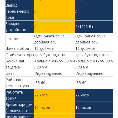
Вывод
переменного
/
/
тока
Зарядное
/
2x1500 Вт
устройство
Одиночная ось /
Одиночная ось /
Ось №:
двойная ось
двойная ось
Шина и обод
15 дюймов
15 дюймов
Стабилизаторы
4pcs Руководство
4pcs Руководство
Буксирная
Кольцо с мячом 50 мм
Кольцо с мячом 50 мм
зацепка
/ 70 мм
/ 70 мм
Цвет
Индивидуально
Индивидуально
Рабочая
-35-60 c
-35-60 c
температура
Работать
22 часа
22 часа
время
Время зарядки
10 часов
10 часов
(солнечная)
Время заряда