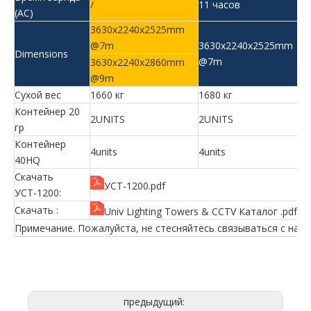
/
11 часов
(AC)
3630x2240x2525mm
@7m
3630x2240x2525mm
Dimensions
@7m
3630x2240x2860mm
@9m
Сухой вес
1660 кг
1680 кг
Контейнер 20
2UNITS
2UNITS
гр
Контейнер
4units
4units
40HQ
Скачать
УСТ-1200.pdf
УСТ-1200:
Скачать :
Univ Lighting Towers & CCTV Каталог .pdf
Примечание. Пожалуйста, не стесняйтесь связываться с нами
предыдущий: